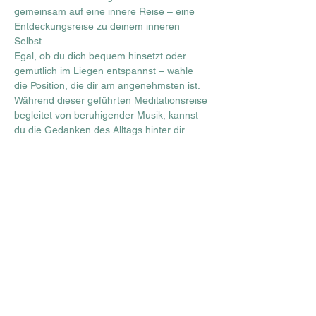
gemeinsam auf eine innere Reise – eine 
Entdeckungsreise zu deinem inneren 
Selbst...
Egal, ob du dich bequem hinsetzt oder 
gemütlich im Liegen entspannst – wähle 
die Position, die dir am angenehmsten ist.
Während dieser geführten Meditationsreise 
begleitet von beruhigender Musik, kannst 
du die Gedanken des Alltags hinter dir 
lassen, zur Ruhe kommen und achtsam 
darauf hören, was dir dein 
Unterbewusstsein durch innere Bilder und 
Gefühle mitteilen möchte. 
Du hast die Möglichkeit, positive Energien 
zu aktivieren und frische Energie zu tanken.
Teilnehmerzahl ist beschränkt.
Diese Veranstaltung teilen