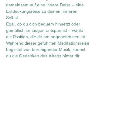
gemeinsam auf eine innere Reise – eine 
Entdeckungsreise zu deinem inneren 
Selbst...
Egal, ob du dich bequem hinsetzt oder 
gemütlich im Liegen entspannst – wähle 
die Position, die dir am angenehmsten ist.
Während dieser geführten Meditationsreise 
begleitet von beruhigender Musik, kannst 
du die Gedanken des Alltags hinter dir 
lassen, zur Ruhe kommen und achtsam 
darauf hören, was dir dein 
Unterbewusstsein durch innere Bilder und 
Gefühle mitteilen möchte. 
Du hast die Möglichkeit, positive Energien 
zu aktivieren und frische Energie zu tanken.
Teilnehmerzahl ist beschränkt.
Diese Veranstaltung teilen