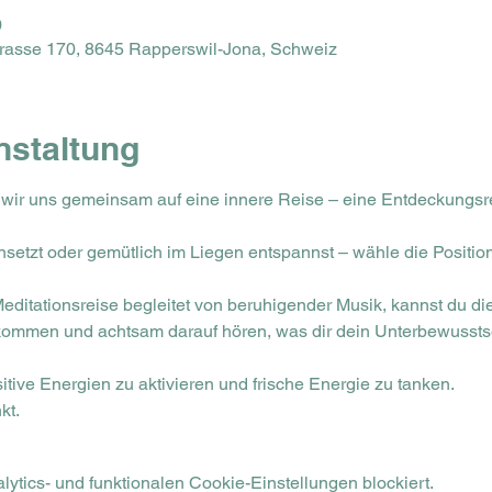
0
trasse 170, 8645 Rapperswil-Jona, Schweiz
nstaltung
ir uns gemeinsam auf eine innere Reise – eine Entdeckungsre
setzt oder gemütlich im Liegen entspannst – wähle die Positio
editationsreise begleitet von beruhigender Musik, kannst du di
 kommen und achtsam darauf hören, was dir dein Unterbewusstse
itive Energien zu aktivieren und frische Energie zu tanken.
kt.
tics- und funktionalen Cookie-Einstellungen blockiert.