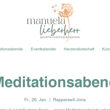
ationsabende
Eventkalender
Herzensbotschaft
Kun
Meditationsaben
Fr., 26. Jan.
  |  
Rapperswil-Jona
eine Auszeit für deine Seele – unsere Meditationsabende sche