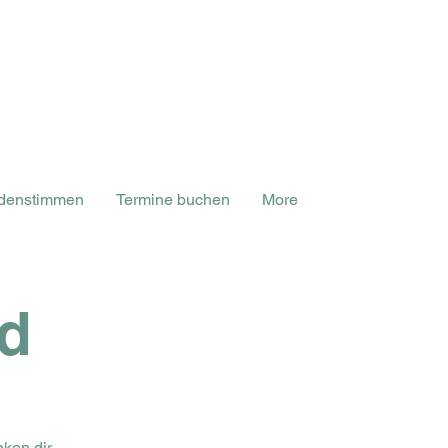
denstimmen
Termine buchen
More
d
nken dir