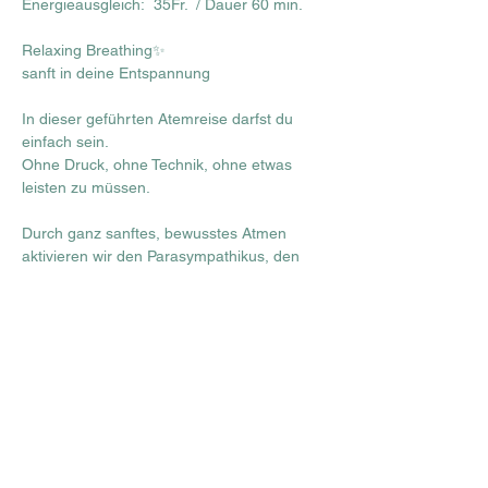
Energieausgleich:  35Fr.  / Dauer 60 min.
​Relaxing Breathing✨
sanft in deine Entspannung
In dieser geführten Atemreise darfst du 
einfach sein.
Ohne Druck, ohne Technik, ohne etwas 
leisten zu müssen.
Durch ganz sanftes, bewusstes Atmen 
aktivieren wir den Parasympathikus, den 
Teil deines Nervensystems, der für Ruhe, 
Regeneration und innere Sicherheit 
zuständig ist. Du nimmst deinen Körper 
achtsam wahr, kommst Schritt für Schritt im 
Moment an und lässt dich vom Atem in 
einen Zustand tiefer Entspannung tragen.💫
Mehr anzeigen